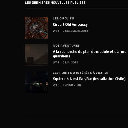
LES DERNIÈRES NOUVELLES PUBLIÉES
LES CIRCUITS
Circuit Old Ambassy
W4Z
7 DÉCEMBRE 2018
NOS AVENTURES
A la recherche de plan de module et d’arme
guardiens
W4Z
7 MAI 2018
LES POINTS D’INTÉRÊTS À VISITER
Squirrel’s Nest Bar, Bar (Installation Civile)
W4Z
4 AVRIL 2018