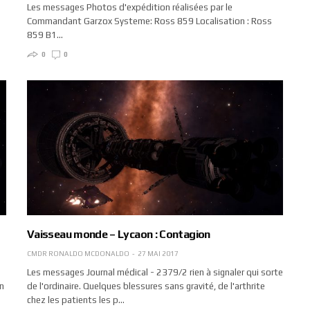
Les messages Photos d'expédition réalisées par le
Commandant Garzox Systeme: Ross 859 Localisation : Ross
859 B1…
0
0
Vaisseau monde – Lycaon : Contagion
CMDR RONALDO MCDONALDO
27 MAI 2017
Les messages Journal médical - 2379/2 rien à signaler qui sorte
n
de l'ordinaire. Quelques blessures sans gravité, de l'arthrite
chez les patients les p…