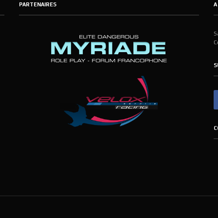
PARTENAIRES
A
S
C
S
C