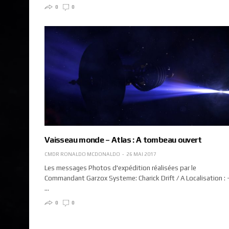
0
0
Vaisseau monde – Atlas : A tombeau ouvert
CMDR RONALDO MCDONALDO
26 MAI 2017
Les messages Photos d'expédition réalisées par le
Commandant Garzox Systeme: Charick Drift / A Localisation : 
…
0
0