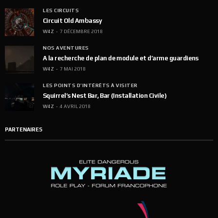
LES CIRCUITS
Circuit Old Ambassy
W4Z
7 DÉCEMBRE 2018
NOS AVENTURES
A la recherche de plan de module et d’arme guardiens
W4Z
7 MAI 2018
LES POINTS D’INTÉRÊTS À VISITER
Squirrel’s Nest Bar, Bar (Installation Civile)
W4Z
4 AVRIL 2018
PARTENAIRES