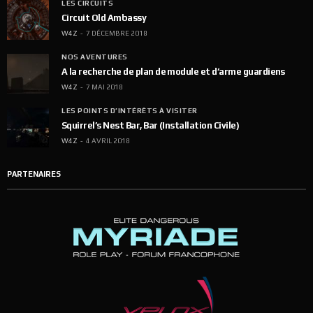
LES CIRCUITS
Circuit Old Ambassy
W4Z
7 DÉCEMBRE 2018
NOS AVENTURES
A la recherche de plan de module et d’arme guardiens
W4Z
7 MAI 2018
LES POINTS D’INTÉRÊTS À VISITER
Squirrel’s Nest Bar, Bar (Installation Civile)
W4Z
4 AVRIL 2018
PARTENAIRES