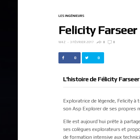
LES INGÉNIEURS
Felicity Farseer
W4Z
3 FÉVRIER 2017
0
0
0
0
L'histoire de Félicity Farseer
Exploratrice de légende, Felicity à
son Asp Explorer de ses propres m
Elle est aujourd’hui prête à partag
ses colègues explorateurs et pro
de formation intensive aux technic