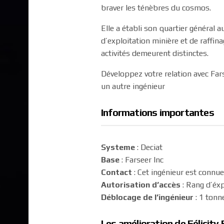
braver les ténèbres du cosmos.
Elle a établi son quartier général 
d’exploitation minière et de raffin
activités demeurent distinctes.
Développez votre relation avec Fars
un autre ingénieur
Informations importantes
Systeme
: Deciat
Base
: Farseer Inc
Contact
: Cet ingénieur est conn
Autorisation d’accès
: Rang d’éx
Déblocage de l’ingénieur
: 1 tonn
Les amélioration de Félicity