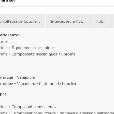
urvolteurs de bouclier :
Intercépteurs FSD :
FSD :
ériorante
:
érimé
 périmé + Équipement mécanique
é périmé + Composants mécaniques + Chrome
hermique + Vanadium
hermique + Vanadium + Capteurs de bouclier
opre
:
 périmé + Composant conducteurs
 périmé + Composant conducteurs + données d’émission inattend