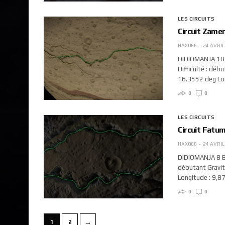
LES CIRCUITS
Circuit Zamen
HAX066
24 AVRIL
DIDIOMANJA 10 D
Difficulté : déb
16.3552 deg Lo
0
0
LES CIRCUITS
Circuit Fatum
HAX066
24 AVRIL
DIDIOMANJA 8 B N
débutant Gravité
Longitude : 9,
0
0
→
1
2