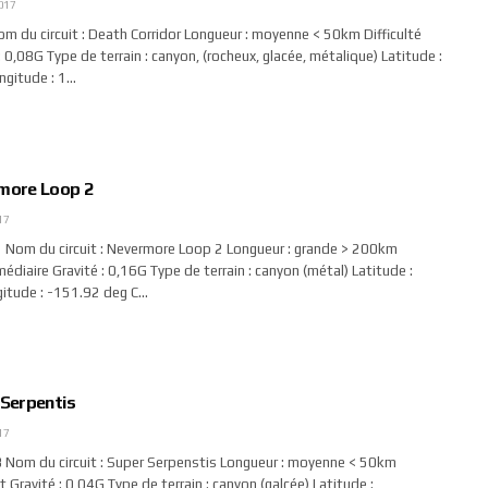
017
 du circuit : Death Corridor Longueur : moyenne < 50km Difficulté
 : 0,08G Type de terrain : canyon, (rocheux, glacée, métalique) Latitude :
ngitude : 1…
rmore Loop 2
17
om du circuit : Nevermore Loop 2 Longueur : grande > 200km
rmédiaire Gravité : 0,16G Type de terrain : canyon (métal) Latitude :
itude : -151.92 deg C…
 Serpentis
17
Nom du circuit : Super Serpenstis Longueur : moyenne < 50km
rt Gravité : 0,04G Type de terrain : canyon (galcée) Latitude :