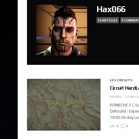
Hax066
14 ARTICLES
0 COMMEN
LES CIRCUITS
Circuit Hard
HAX066
23 MAI 2
POMECHE 2 C (sp
Difficulté : Expe
18.8528 deg Lon
0
0