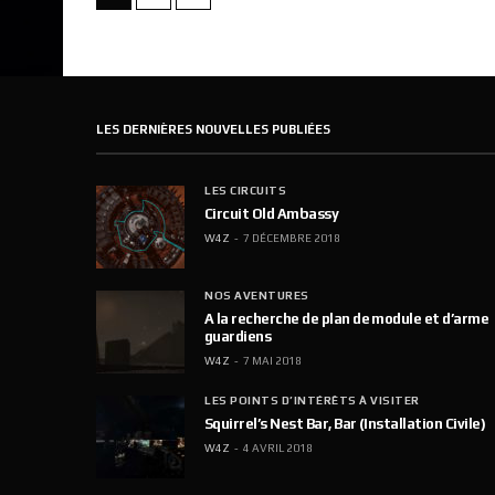
LES DERNIÈRES NOUVELLES PUBLIÉES
LES CIRCUITS
Circuit Old Ambassy
W4Z
7 DÉCEMBRE 2018
NOS AVENTURES
A la recherche de plan de module et d’arme
guardiens
W4Z
7 MAI 2018
LES POINTS D’INTÉRÊTS À VISITER
Squirrel’s Nest Bar, Bar (Installation Civile)
W4Z
4 AVRIL 2018