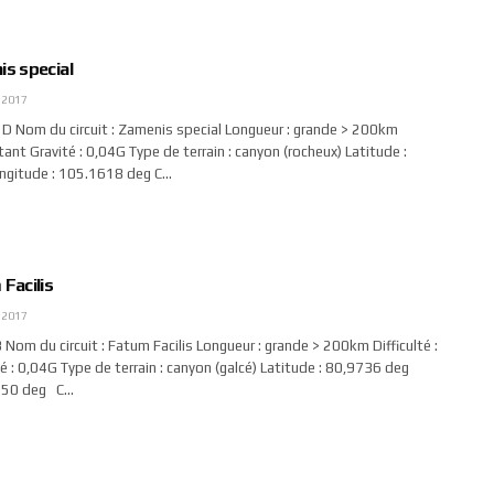
is special
 2017
 Nom du circuit : Zamenis special Longueur : grande > 200km
utant Gravité : 0,04G Type de terrain : canyon (rocheux) Latitude :
ngitude : 105.1618 deg C…
 Facilis
 2017
om du circuit : Fatum Facilis Longueur : grande > 200km Difficulté :
 : 0,04G Type de terrain : canyon (galcé) Latitude : 80,9736 deg
8750 deg C…