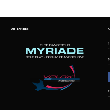
PARTENAIRES
A
S
C
S
C