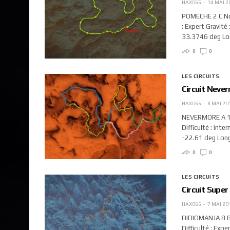
HAX066
14 MAI 2
POMECHE 2 C Nom
: Expert Gravité
33.3746 deg Lo
0
0
LES CIRCUITS
Circuit Neve
HAX066
8 MAI 20
NEVERMORE A 1 N
Difficulté : inte
-22.61 deg Long
0
0
LES CIRCUITS
Circuit Super
HAX066
7 MAI 20
DIDIOMANJA 8 B 
Difficulté : Expe