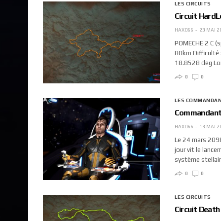
LES CIRCUITS
Circuit Hard
HAX066
23 MAI 2
POMECHE 2 C (sp
80km Difficulté :
18.8528 deg Lon
0
0
LES COMMANDA
Commandant
HAX066
18 MAI 2
Le 24 mars 2098
jour vit le lanc
système stellair
0
0
LES CIRCUITS
Circuit Death