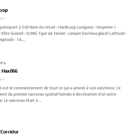
Loop
017
atioport à 5sl) Nom du circuit : HardLoop Longueur : moyenne <
 Elite Gravité : 0,08G Type de terrain : canyon (rocheux,glacé) Latitude :
gitude : 14.…
NTS
 Hax066
017
 est le commencement de tout ce qui a amené à son existence. Ce
ement du premier vaisseau spatial humain à destination d'un autre
e. Le vaisseau était à …
 Corridor