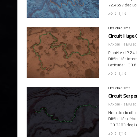
72.4657 deg Lo
0
0
LES CIRCUITS
Circuit Huge
HAX066
4 MAI 20
Planète : LP 24
Difficulté : inte
Latitude : -38.
0
0
LES CIRCUITS
Circuit Serp
HAX066
2 MAI 20
Nom du circuit 
Difficulté : débu
-39.3283 deg Lo
0
0