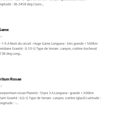
ngitude : 36.3458 deg Cours…
 Game
17
1-1 6 A Nom du circuit : Huge Game Longueur : très grande > 500km
rmédiaire Gravité : 0,10-G Type de terrain : canyon, cratère (rocheux)
6738 deg Long…
entium Rosae
17
: serpentium rosae Planete : Styra 3 A Longueur : grande > 200km
tant Gravité : 0,0-G Type de terrain : canyon, cratère (glacé) Latitude :
ngitude : -…