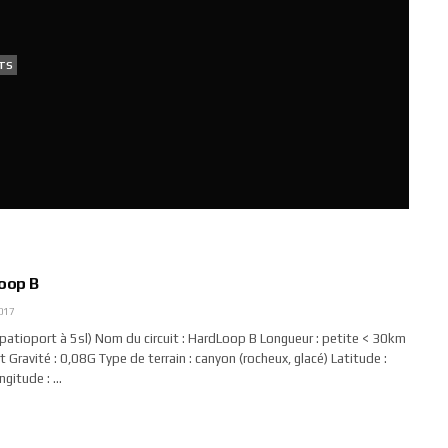
TS
Loop B
017
atioport à 5sl) Nom du circuit : HardLoop B Longueur : petite < 30km
rt Gravité : 0,08G Type de terrain : canyon (rocheux, glacé) Latitude :
gitude : …